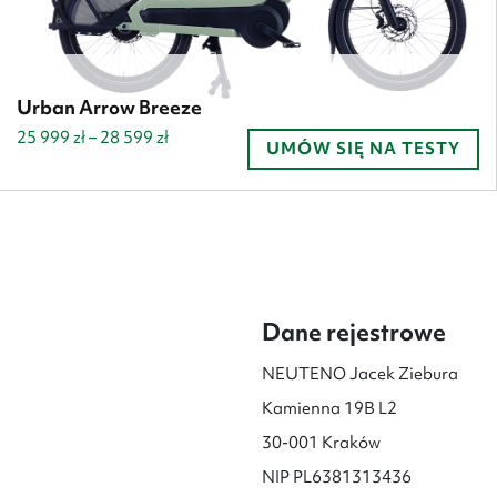
Urban Arrow Breeze
Zakres
25 999
zł
–
28 599
zł
UMÓW SIĘ NA TESTY
cen:
od
25
999 zł
do
28
599 zł
Dane rejestrowe
NEUTENO Jacek Ziebura
Kamienna 19B L2
30-001 Kraków
NIP PL6381313436