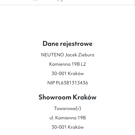
od
25
999 zł
do
28
599 zł
Dane rejestrowe
NEUTENO Jacek Ziebura
Kamienna 19B L2
30-001 Kraków
NIP PL6381313436
Showroom Kraków
Towarowe(r)
ul. Kamienna 19B
30-001 Kraków