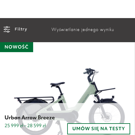
Wyświetlanie jednego wyniku
Filtry
NOWOŚĆ
Urban Arrow Breeze
Zakres
25 999
zł
–
28 599
zł
UMÓW SIĘ NA TESTY
cen: