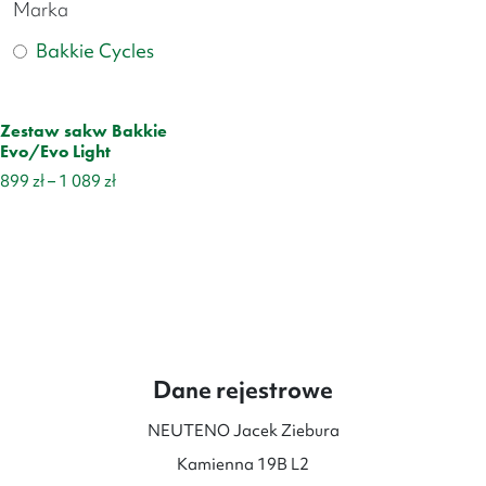
Marka
Bakkie Cycles
Zestaw sakw Bakkie
Evo/Evo Light
Zakres
899
zł
–
1 089
zł
cen:
od
899 zł
do
1
089 zł
Dane rejestrowe
NEUTENO Jacek Ziebura
Kamienna 19B L2