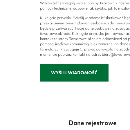
Wprowadź szczegóły swojej prośby. Pracownik naszeg
pomocy technicznej odpowie tak szybko, jak to możliw
Kliknięcie przycisku "Wyślij wiadomość" skutkować bę
przekazaniem Twoich danych osobowych do Towarowe
będzie przetwarzać Twoje dane osobowe na zasadac
towarowe.pl/rodo. Kliknięcie przycisku jest równozna
kontakt ze strony Towarowe.pl celem odpowiedzi na p
pomocą środków komunikacji elektronicznej na dane
formularzu. Przysługuje Ci prawo do wycofania zgod
momencie poprzez kontakt na adres biuro@towarowe
Alternative:
Dane rejestrowe