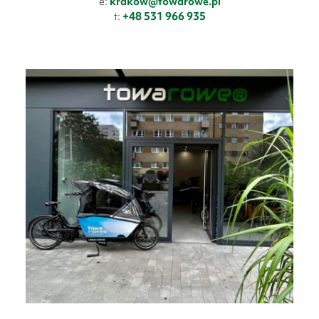
e:
krakow@towarowe.pl
t:
+48 531 966 935