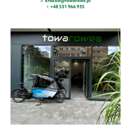
e:
krakow@towarowe.pl
t:
+48 531 966 935