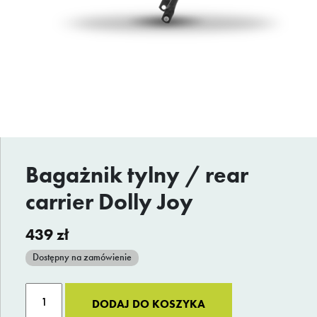
Bagażnik tylny / rear
carrier Dolly Joy
439
zł
Dostępny na zamówienie
ilość
Alternative:
DODAJ DO KOSZYKA
Bagażnik