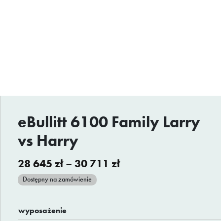
eBullitt 6100 Family Larry
vs Harry
Zakres
28 645
zł
–
30 711
zł
cen:
Dostępny na zamówienie
od
28
wyposażenie