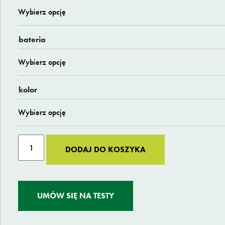
645 zł
do
30
bateria
711 zł
kolor
ilość
Alternative:
DODAJ DO KOSZYKA
eBullitt
6100
Family
Larry
UMÓW SIĘ NA TESTY
vs
Harry