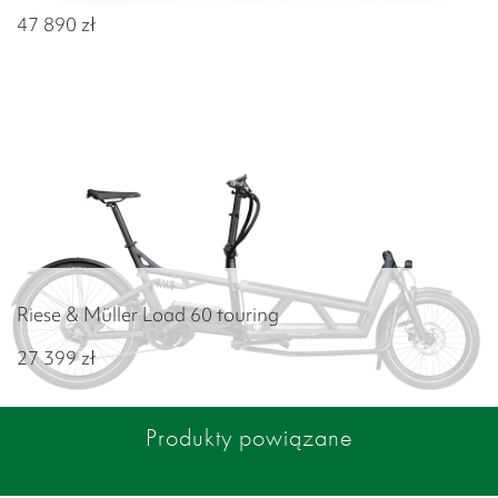
47 890
zł
Riese & Müller Load 60 touring
27 399
zł
Produkty powiązane