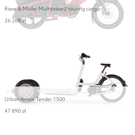
Riese & Müller Multitinker2 touring cargo
26 288
zł
Urban Arrow Tender 1500
47 890
zł