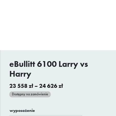
eBullitt 6100 Larry vs
Harry
Zakres
23 558
zł
–
24 626
zł
cen:
Dostępny na zamówienie
od
23
wyposażenie