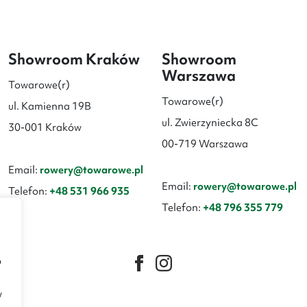
Showroom Kraków
Showroom
Warszawa
Towarowe(r)
Towarowe(r)
ul. Kamienna 19B
ul. Zwierzyniecka 8C
30-001 Kraków
00-719 Warszawa
Email:
rowery@towarowe.pl
Email:
rowery@towarowe.pl
Telefon:
+48 531 966 935
Telefon:
+48 796 355 779
b
w