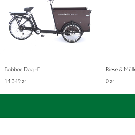
Babboe Dog -E
Riese & Müll
14 349
zł
0
zł