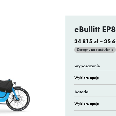
eBullitt EP
34 815
zł
–
35 
Dostępny na zamówienie
wyposażenie
bateria