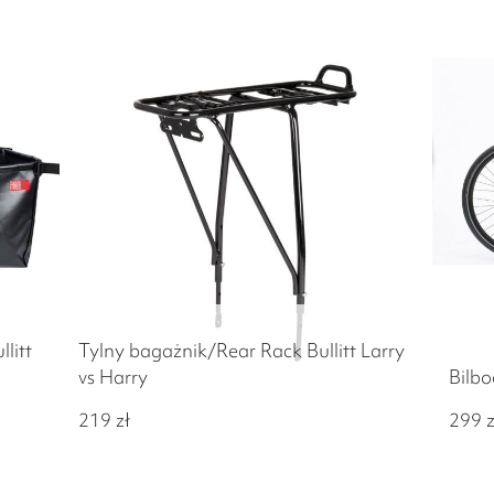
litt
Tylny bagażnik/Rear Rack Bullitt Larry
vs Harry
Bilbo
219
zł
299
z