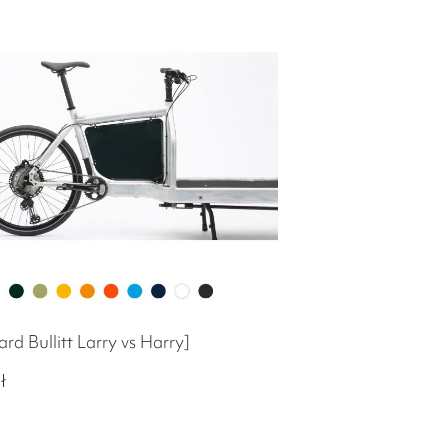
ard Bullitt Larry vs Harry]
ł