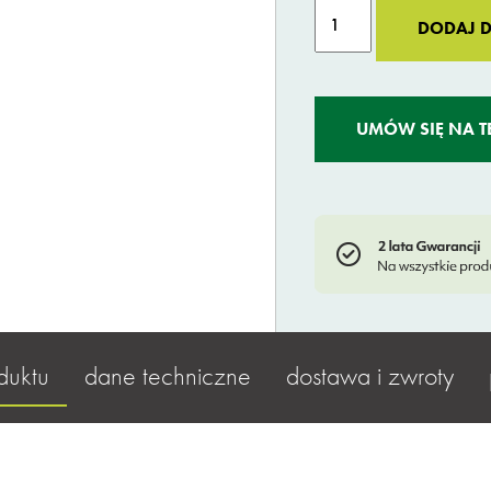
ilość
DODAJ 
Original
Bullitt
Family
Larry
UMÓW SIĘ NA T
vs
Harry
duktu
dane techniczne
dostawa i zwroty