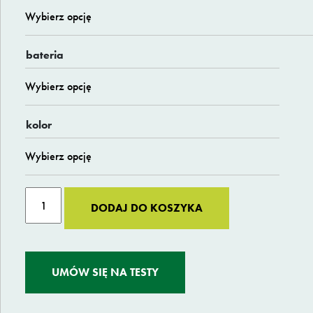
bateria
kolor
ilość
Alternative:
DODAJ DO KOSZYKA
Riese
&
Müller
Carrie
UMÓW SIĘ NA TESTY
EASY