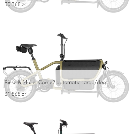
30 368
zł
Riese & Müller Carrie2 automatic cargo/dog
31 868
zł