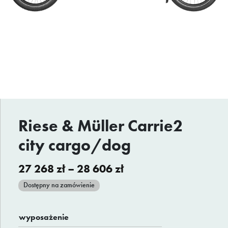
Riese & Müller Carrie2
city cargo/dog
Zakres
27 268
zł
–
28 606
zł
cen:
Dostępny na zamówienie
od
27
wyposażenie