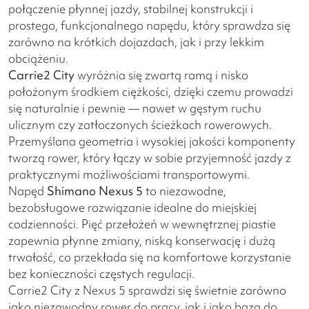
połączenie płynnej jazdy, stabilnej konstrukcji i
prostego, funkcjonalnego napędu, który sprawdza się
zarówno na krótkich dojazdach, jak i przy lekkim
obciążeniu.
Carrie2 City
wyróżnia się zwartą ramą i nisko
położonym środkiem ciężkości, dzięki czemu prowadzi
się naturalnie i pewnie — nawet w gęstym ruchu
ulicznym czy zatłoczonych ścieżkach rowerowych.
Przemyślana geometria i wysokiej jakości komponenty
tworzą rower, który łączy w sobie przyjemność jazdy z
praktycznymi możliwościami transportowymi.
Napęd
Shimano Nexus 5
to niezawodne,
bezobsługowe rozwiązanie idealne do miejskiej
codzienności. Pięć przełożeń w wewnętrznej piastie
zapewnia płynne zmiany, niską konserwację i dużą
trwałość, co przekłada się na komfortowe korzystanie
bez konieczności częstych regulacji.
Carrie2 City z Nexus 5 sprawdzi się świetnie zarówno
jako niezawodny rower do pracy, jak i jako baza do