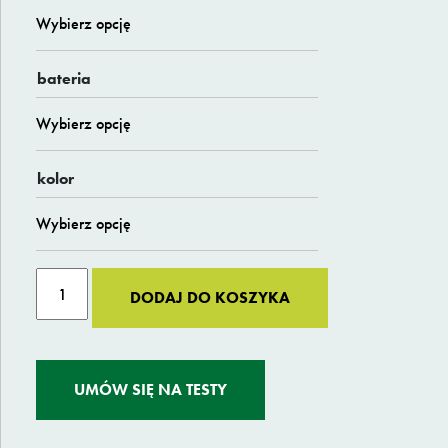
268 zł
do
28
bateria
606 zł
kolor
ilość
Alternative:
DODAJ DO KOSZYKA
Riese
&
Müller
Carrie2
UMÓW SIĘ NA TESTY
city
cargo/dog