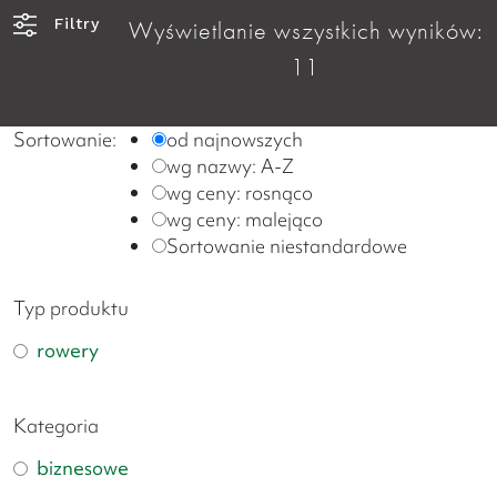
Filtry
Wyświetlanie wszystkich wyników:
11
Sortowanie:
od najnowszych
wg nazwy: A-Z
wg ceny: rosnąco
wg ceny: malejąco
Sortowanie niestandardowe
Typ produktu
rowery
Kategoria
biznesowe