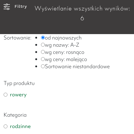
Filtry
Wyświetlanie wszystkich wyników:
6
Sortowanie:
od najnowszych
wg nazwy: A-Z
wg ceny: rosnąco
wg ceny: malejąco
Sortowanie niestandardowe
Typ produktu
rowery
Kategoria
rodzinne