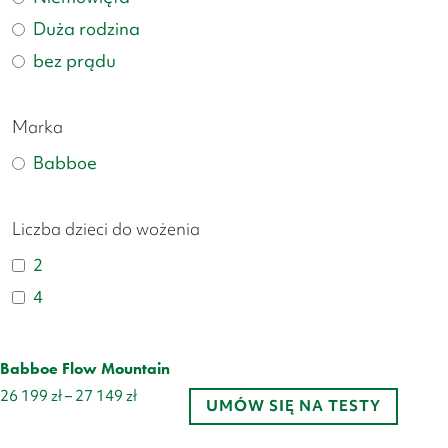
Duża rodzina
bez prądu
Marka
Babboe
Liczba dzieci do wożenia
2
4
Babboe Flow Mountain
Zakres
26 199
zł
–
27 149
zł
UMÓW SIĘ NA TESTY
cen:
od