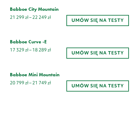
Babboe City Mountain
Zakres
21 299
zł
–
22 249
zł
UMÓW SIĘ NA TESTY
cen:
od
21
299 zł
Babboe Curve -E
do
Zakres
17 329
zł
–
18 289
zł
22
UMÓW SIĘ NA TESTY
cen:
249 zł
od
17
329 zł
Babboe Mini Mountain
do
Zakres
20 799
zł
–
21 749
zł
18
UMÓW SIĘ NA TESTY
cen:
289 zł
od
20
799 zł
do
21
749 zł