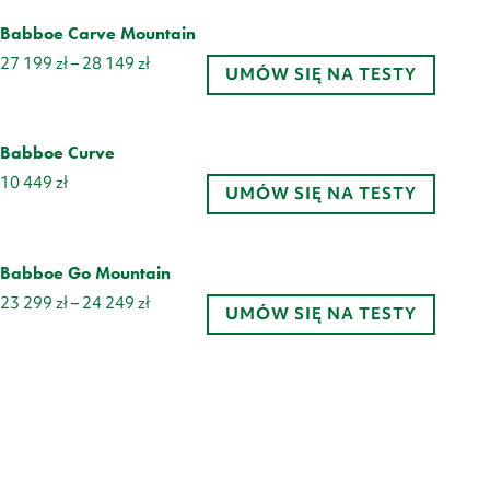
26
199 zł
Babboe Carve Mountain
do
Zakres
27 199
zł
–
28 149
zł
27
UMÓW SIĘ NA TESTY
cen:
149 zł
od
27
199 zł
Babboe Curve
do
10 449
zł
28
UMÓW SIĘ NA TESTY
149 zł
Babboe Go Mountain
Zakres
23 299
zł
–
24 249
zł
UMÓW SIĘ NA TESTY
cen:
od
23
299 zł
do
24
249 zł