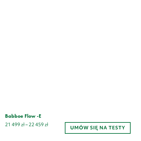
Babboe Flow -E
Zakres
21 499
zł
–
22 459
zł
UMÓW SIĘ NA TESTY
cen:
od