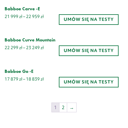
21
499 zł
Babboe Carve -E
do
Zakres
21 999
zł
–
22 959
zł
22
UMÓW SIĘ NA TESTY
cen:
459 zł
od
21
999 zł
Babboe Curve Mountain
do
Zakres
22 299
zł
–
23 249
zł
22
UMÓW SIĘ NA TESTY
cen:
959 zł
od
22
299 zł
Babboe Go -E
do
Zakres
17 879
zł
–
18 839
zł
23
UMÓW SIĘ NA TESTY
cen:
249 zł
od
17
879 zł
1
2
→
do
18
839 zł