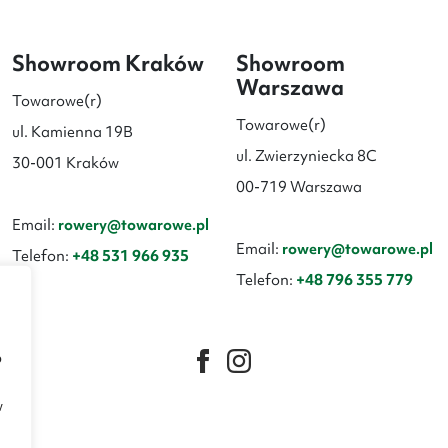
Showroom Kraków
Showroom
Warszawa
Towarowe(r)
Towarowe(r)
ul. Kamienna 19B
ul. Zwierzyniecka 8C
30-001 Kraków
00-719 Warszawa
Email:
rowery@towarowe.pl
Email:
rowery@towarowe.pl
Telefon:
+48 531 966 935
Telefon:
+48 796 355 779
b
w