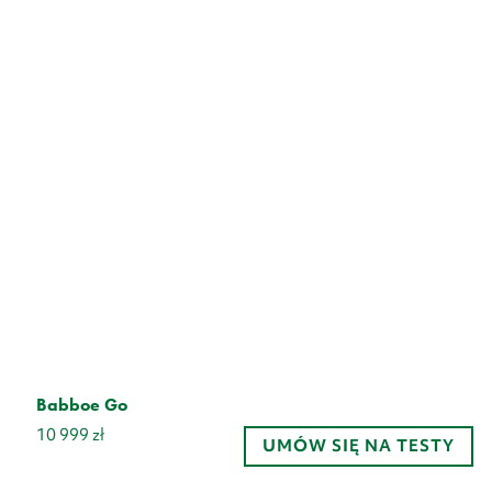
Babboe Go
10 999
zł
UMÓW SIĘ NA TESTY