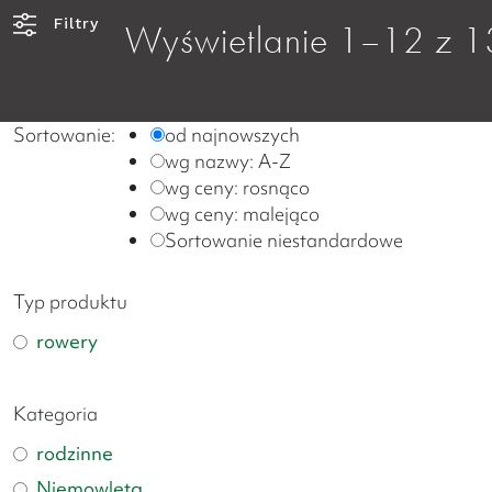
Filtry
Wyświetlanie 1–12 z 1
Sortowanie:
od najnowszych
wg nazwy: A-Z
wg ceny: rosnąco
wg ceny: malejąco
Sortowanie niestandardowe
Typ produktu
rowery
Kategoria
rodzinne
Niemowlęta