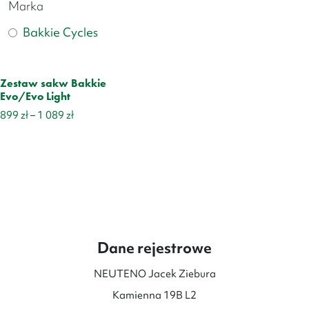
Marka
Bakkie Cycles
Zestaw sakw Bakkie
Evo/Evo Light
Zakres
899
zł
–
1 089
zł
cen:
od
899 zł
do
1
089 zł
Dane rejestrowe
NEUTENO Jacek Ziebura
Kamienna 19B L2