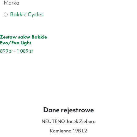
Marka
Bakkie Cycles
Zestaw sakw Bakkie
Evo/Evo Light
Zakres
899
zł
–
1 089
zł
cen:
od
899 zł
do
1
089 zł
Dane rejestrowe
NEUTENO Jacek Ziebura
Kamienna 19B L2