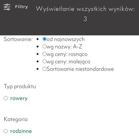
Filtry
Wyświetlanie wszystkich wyników:
3
Sortowanie:
od najnowszych
wg nazwy: A-Z
wg ceny: rosnąco
wg ceny: malejąco
Sortowanie niestandardowe
Typ produktu
rowery
Kategoria
rodzinne