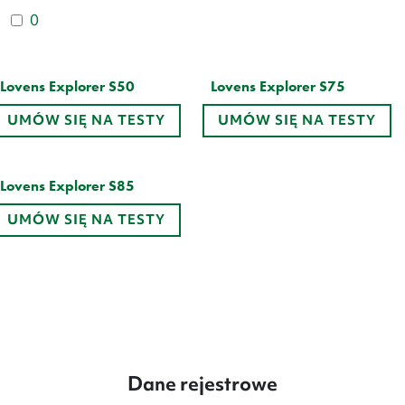
0
Lovens Explorer S50
Lovens Explorer S75
Zakres
24 999
zł
27 199
zł
–
32 199
zł
UMÓW SIĘ NA TESTY
UMÓW SIĘ NA TESTY
cen:
od
27
199 zł
Lovens Explorer S85
do
Zakres
28 299
zł
–
33 299
zł
32
UMÓW SIĘ NA TESTY
cen:
199 zł
od
28
299 zł
do
33
299 zł
Dane rejestrowe