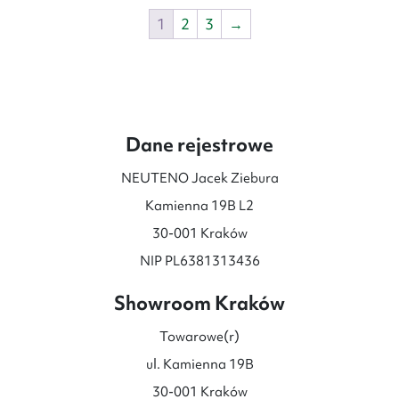
088 zł
199 zł
1
2
3
→
do
do
28
26
758 zł
628 zł
Dane rejestrowe
NEUTENO Jacek Ziebura
Kamienna 19B L2
30-001 Kraków
NIP PL6381313436
Showroom Kraków
Towarowe(r)
ul. Kamienna 19B
30-001 Kraków