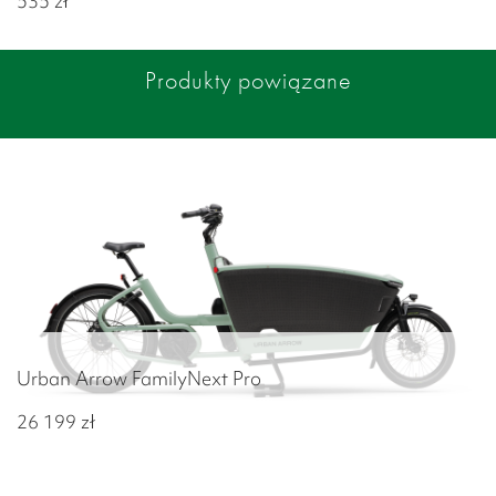
535
zł
Produkty powiązane
Urban Arrow FamilyNext Pro
26 199
zł