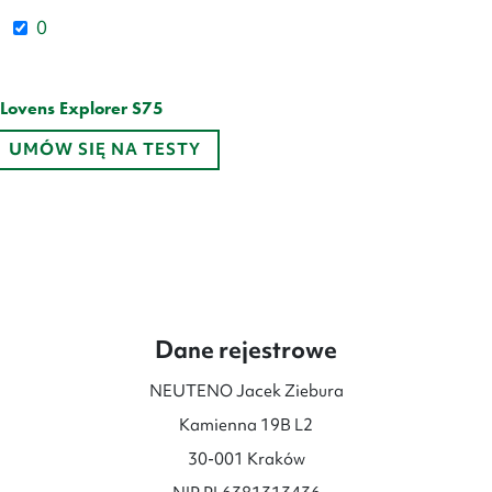
0
Lovens Explorer S75
Zakres
27 199
zł
–
32 199
zł
UMÓW SIĘ NA TESTY
cen:
od
27
199 zł
do
32
199 zł
Dane rejestrowe
NEUTENO Jacek Ziebura
Kamienna 19B L2
30-001 Kraków