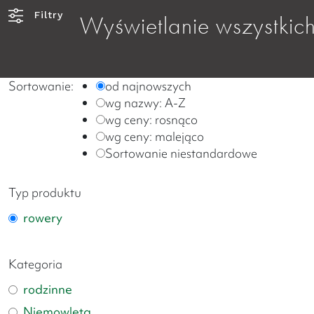
Filtry
Wyświetlanie wszystkic
Sortowanie:
od najnowszych
wg nazwy: A-Z
wg ceny: rosnąco
wg ceny: malejąco
Sortowanie niestandardowe
Typ produktu
rowery
Kategoria
rodzinne
Niemowlęta