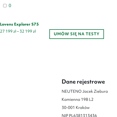
0
Lovens Explorer S75
Zakres
27 199
zł
–
32 199
zł
UMÓW SIĘ NA TESTY
cen:
od
27
199 zł
do
32
199 zł
Dane rejestrowe
NEUTENO Jacek Ziebura
Kamienna 19B L2
30-001 Kraków
NIP PL6381313436