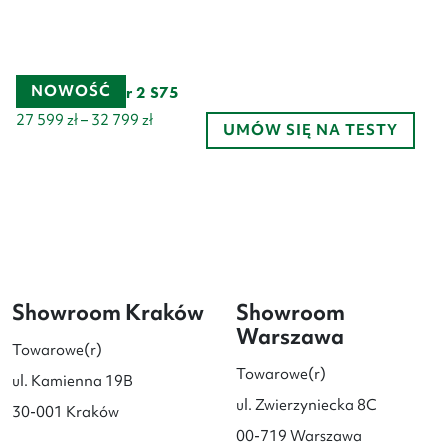
NOWOŚĆ
Lovens Explorer 2 S75
Zakres
27 599
zł
–
32 799
zł
UMÓW SIĘ NA TESTY
cen:
od
27
599 zł
do
32
799 zł
Showroom Kraków
Showroom
Warszawa
Towarowe(r)
Towarowe(r)
ul. Kamienna 19B
ul. Zwierzyniecka 8C
30-001 Kraków
00-719 Warszawa