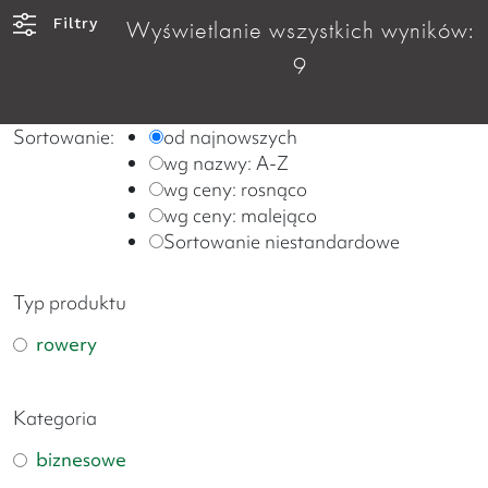
Filtry
Wyświetlanie wszystkich wyników:
9
Sortowanie:
od najnowszych
wg nazwy: A-Z
wg ceny: rosnąco
wg ceny: malejąco
Sortowanie niestandardowe
Typ produktu
rowery
Kategoria
biznesowe