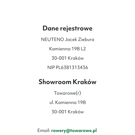
do
do
28
28
599 zł
599 zł
Dane rejestrowe
NEUTENO Jacek Ziebura
Kamienna 19B L2
30-001 Kraków
NIP PL6381313436
Showroom Kraków
Towarowe(r)
ul. Kamienna 19B
30-001 Kraków
Email:
rowery@towarowe.pl