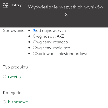
Filtry
Wyświetlanie wszystkich wyników:
8
Sortowanie:
od najnowszych
wg nazwy: A-Z
wg ceny: rosnąco
wg ceny: malejąco
Sortowanie niestandardowe
Typ produktu
rowery
Kategoria
biznesowe