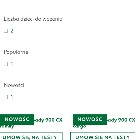
Liczba dzieci do wożenia
2
Popularne
1
Nowości
1
NOWOŚĆ
NOWOŚĆ
Velo de Ville Loady 900 CX
Velo de Ville Loady 900 CX
family
cargo
Zakres
Zakres
23 475
zł
–
26 513
zł
23 943
zł
–
26 981
zł
UMÓW SIĘ NA TESTY
UMÓW SIĘ NA TESTY