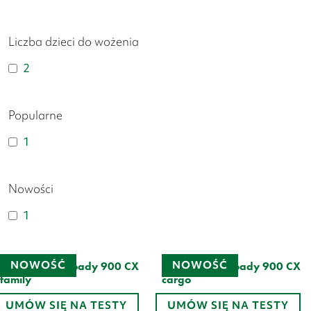
Liczba dzieci do wożenia
2
Popularne
1
Nowości
1
NOWOŚĆ
NOWOŚĆ
Velo de Ville Loady 900 CX
Velo de Ville Loady 900 CX
family
cargo
Zakres
Zakres
23 475
zł
–
26 513
zł
23 943
zł
–
26 981
zł
UMÓW SIĘ NA TESTY
UMÓW SIĘ NA TESTY