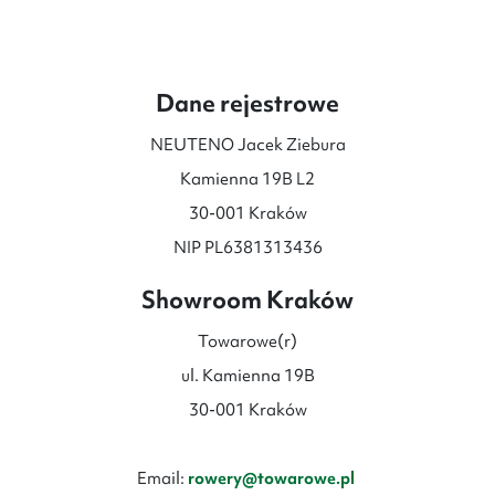
do
do
28
28
599 zł
599 zł
Dane rejestrowe
NEUTENO Jacek Ziebura
Kamienna 19B L2
30-001 Kraków
NIP PL6381313436
Showroom Kraków
Towarowe(r)
ul. Kamienna 19B
30-001 Kraków
Email:
rowery@towarowe.pl