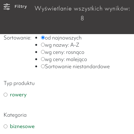
Filtry
Wyświetlanie wszystkich wyników:
8
Sortowanie:
od najnowszych
wg nazwy: A-Z
wg ceny: rosnąco
wg ceny: malejąco
Sortowanie niestandardowe
Typ produktu
rowery
Kategoria
biznesowe